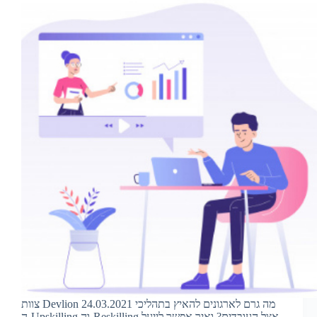
צוות Devlion 24.03.2021 מה גרם לארגונים להאיץ בתהליכי
ה-Upskilling וה-Reskilling אצל העובדים? ואיך אפשר לייעל